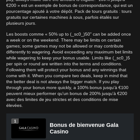
€200 » est un exemple de bonus de correspondance, qui est un
pourcentage ajouté à votre dépôt. Pack de tours gratuits : tours
gratuits sur certaines machines à sous, parfois étalés sur
plusieurs jours.
Les boosts comme « 50% up to (_sc0_)50" can be added once
a week or on the weekend. There may be limits on certain
games; some games may not be allowed or may contribute
differently to wagering. Avoid exceeding any maximum bet limits
while wagering to keep your bonus usable. Limits like (_sc0_)5
per spin or round are written into the terms and conditions.
Following them will protect your bonus and any winnings that
come with it. When you compare two deals, keep in mind that
the better deal is not always the bigger match. If you play
through your bonus more quickly, a 100% bonus jusqu'à €100
peuvent mieux performer qu'un bonus de 200% jusqu'à €200
avec des limites de jeu strictes et des conditions de mise
élevées.
1
Bonus de bienvenue Gala
Casino