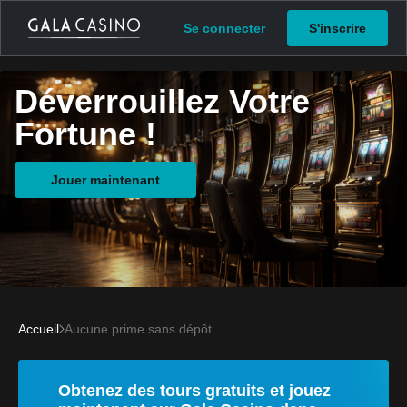
Se connecter
S'inscrire
Déverrouillez Votre
Fortune !
Jouer maintenant
Accueil
Aucune prime sans dépôt
Obtenez des tours gratuits et jouez