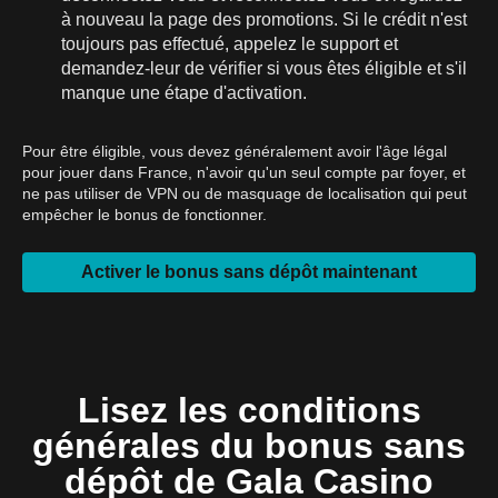
à nouveau la page des promotions. Si le crédit n'est
toujours pas effectué, appelez le support et
demandez-leur de vérifier si vous êtes éligible et s'il
manque une étape d'activation.
Pour être éligible, vous devez généralement avoir l'âge légal
pour jouer dans France, n'avoir qu'un seul compte par foyer, et
ne pas utiliser de VPN ou de masquage de localisation qui peut
empêcher le bonus de fonctionner.
Activer le bonus sans dépôt maintenant
Lisez les conditions
générales du bonus sans
dépôt de Gala Casino