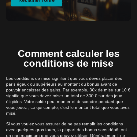
Réclamer l'offre
Comment calculer les
conditions de mise
Les conditions de mise signifient que vous devez placer des
paris égaux ou supérieurs au montant du bonus avant de
pouvoir encaisser des gains. Par exemple, 30x de mise sur 10 €
signifie que vous devez miser un total de 300 € sur des jeux
éligibles. Votre solde peut monter et descendre pendant que
vous jouez ; ce qui compte, c'est le montant total que vous avez
misé.
Si vous voulez vous assurer de ne pas remplir les conditions
avec quelques gros tours, la plupart des bonus sans dépôt ont
un pari maximum que vous pouvez utiliser. Généralement, ne