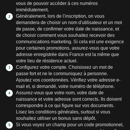
vous de pouvoir accéder à ces numéros
immédiatement.
Généralement, lors de l'inscription, on vous
demandera de choisir un nom d'utilisateur et un mot
de passe, de confirmer votre date de naissance, et
de choisir comment vous souhaitez recevoir des
communications marketing. Si cela est une exigence
pour certaines promotions, assurez-vous que votre
adresse enregistrée dans France est la même que
votre lieu de résidence actuel.
Configurez votre compte. Choisissez un mot de
passe fort et ne le communiquez à personne.
Ajoutez vos coordonnées. Vérifiez votre adresse e-
mail et, si demandé, votre numéro de téléphone.
Assurez-vous que votre nom, votre date de
naissance et votre adresse sont corrects. Ils doivent
correspondre à ce qui figure sur vos documents.
Lisez les conditions générales, surtout si vous
souhaitez utiliser un bonus sans dépôt.
Si vous voyez un champ pour un code promotionnel,