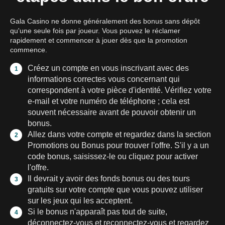
Gala Casino ne donne généralement des bonus sans dépôt
qu'une seule fois par joueur. Vous pouvez le réclamer
rapidement et commencer à jouer dès que la promotion
commence.
Créez un compte en vous inscrivant avec des
informations correctes vous concernant qui
correspondent à votre pièce d'identité. Vérifiez votre
e-mail et votre numéro de téléphone ; cela est
souvent nécessaire avant de pouvoir obtenir un
bonus.
Allez dans votre compte et regardez dans la section
Promotions ou Bonus pour trouver l'offre. S'il y a un
code bonus, saisissez-le ou cliquez pour activer
l'offre.
Il devrait y avoir des fonds bonus ou des tours
gratuits sur votre compte que vous pouvez utiliser
sur les jeux qui les acceptent.
Si le bonus n'apparaît pas tout de suite,
déconnectez-vous et reconnectez-vous et regardez