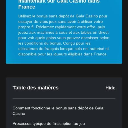
maintenant sur Gala Casino dans
France
Utilisez le bonus sans dépôt de Gala Casino pour
essayer de vrais jeux sans avoir à utiliser votre
propre €. Réclamez rapidement votre offre, puis
jouez aux machines à sous et aux tables en direct
pour voir quels gains vous pouvez encaisser selon
les conditions du bonus. Conçu pour les
utilisateurs de français lorsque cela est autorisé et
disponible pour les joueurs éligibles dans France.
Table des matières
Hide
Comment fonctionne le bonus sans dépôt de Gala
Casino
Processus typique de l'inscription au jeu