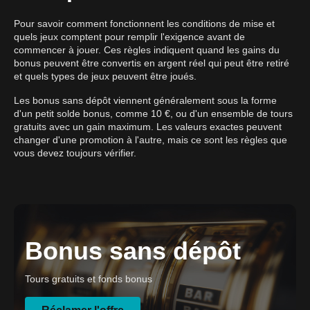
Pour savoir comment fonctionnent les conditions de mise et
quels jeux comptent pour remplir l'exigence avant de
commencer à jouer. Ces règles indiquent quand les gains du
bonus peuvent être convertis en argent réel qui peut être retiré
et quels types de jeux peuvent être joués.
Les bonus sans dépôt viennent généralement sous la forme
d'un petit solde bonus, comme 10 €, ou d'un ensemble de tours
gratuits avec un gain maximum. Les valeurs exactes peuvent
changer d'une promotion à l'autre, mais ce sont les règles que
vous devez toujours vérifier.
Bonus sans dépôt
Tours gratuits et fonds bonus