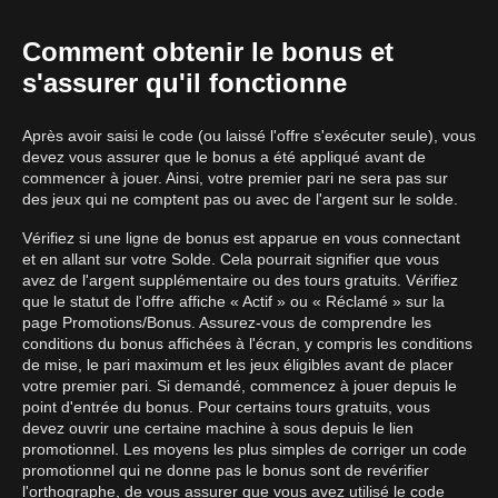
Comment obtenir le bonus et
s'assurer qu'il fonctionne
Après avoir saisi le code (ou laissé l'offre s'exécuter seule), vous
devez vous assurer que le bonus a été appliqué avant de
commencer à jouer. Ainsi, votre premier pari ne sera pas sur
des jeux qui ne comptent pas ou avec de l'argent sur le solde.
Vérifiez si une ligne de bonus est apparue en vous connectant
et en allant sur votre Solde. Cela pourrait signifier que vous
avez de l'argent supplémentaire ou des tours gratuits. Vérifiez
que le statut de l'offre affiche « Actif » ou « Réclamé » sur la
page Promotions/Bonus. Assurez-vous de comprendre les
conditions du bonus affichées à l'écran, y compris les conditions
de mise, le pari maximum et les jeux éligibles avant de placer
votre premier pari. Si demandé, commencez à jouer depuis le
point d'entrée du bonus. Pour certains tours gratuits, vous
devez ouvrir une certaine machine à sous depuis le lien
promotionnel. Les moyens les plus simples de corriger un code
promotionnel qui ne donne pas le bonus sont de revérifier
l'orthographe, de vous assurer que vous avez utilisé le code