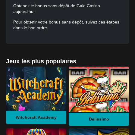
Obtenez le bonus sans dépôt de Gala Casino
aujourd'hui
Pour obtenir votre bonus sans dépôt, suivez ces étapes
dans le bon ordre
Lisez les conditions générales du bonus sans dépôt de
Gala Casino
Comment calculer les conditions de mise
Jeux les plus populaires
Comment s'inscrire sur Gala Casino et vérifier votre
compte rapidement
Inscrivez-vous rapidement
Saisir le code correctement et au bon moment
Comment obtenir le bonus et s'assurer qu'il fonctionne
À quoi s'attendre des bonus de premier dépôt et de
Witchcraft Academy
rechargement
Belissimo
Lorsque vous souhaitez déposer de l'argent sur votre