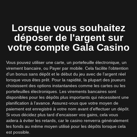
Lorsque vous souhaitez
déposer de l'argent sur
votre compte Gala Casino
Vous pouvez utiliser une carte, un portefeuille électronique, un
virement bancaire, ou Payer par mobile. Cela facilite l'obtention
d'un bonus sans dépôt et le début du jeu avec de l'argent réel
lorsque vous êtes prêt. Pour la rapidité, la plupart des joueurs
choisissent des options instantanées comme les cartes ou les
portefeuilles électroniques. Les virements bancaires sont
disponibles pour les dépôts plus importants qui nécessitent une
planification à l'avance. Assurez-vous que votre moyen de
paiement est enregistré à votre nom avant d'effectuer un dépôt.
Si vous décidez plus tard d'encaisser vos gains, cela vous
aidera à éviter les retards, car le casino renverra généralement
les fonds au même moyen utilisé pour les dépôts lorsque cela
est possible.