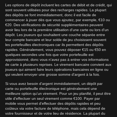
Les options de dépôt incluent les cartes de débit et de crédit, qui
sont souvent utilisées pour des recharges rapides. La plupart
des dépôts se font immédiatement, donc il est facile de
commencer à jouer dès que vous ajoutez, par exemple, €10 ou
€20. Des vérifications de sécurité supplémentaires peuvent
avoir lieu lors de la première utilisation d'une carte ou lors d'un
dépôt. Les joueurs qui souhaitent une couche séparée entre
leur compte bancaire et leur solde de jeu choisissent souvent
les portefeuilles électroniques car ils permettent des dépôts
rapides. Généralement, vous pouvez déposer €15 ou €50 en
quelques secondes une fois que votre portefeuille est
approvisionné, donc vous n'avez pas à entrer vos informations
de carte à plusieurs reprises. Le virement bancaire convient aux
joueurs qui aiment faire leurs opérations bancaires en ligne ou
qui veulent envoyer une grosse somme d'argent à la fois.
Si vous avez besoin d'argent immédiatement, un dépôt par
carte ou portefeuille électronique est généralement une
meilleure option qu'un virement. Pour un jeu planifié, il peut être
utile d'effectuer un seul virement comme €100. Payer par
mobile vous permet d'effectuer des dépôts rapides et peu
coûteux via votre facture de téléphone, mais cela dépend de
votre fournisseur et de votre lieu de résidence. La plupart du