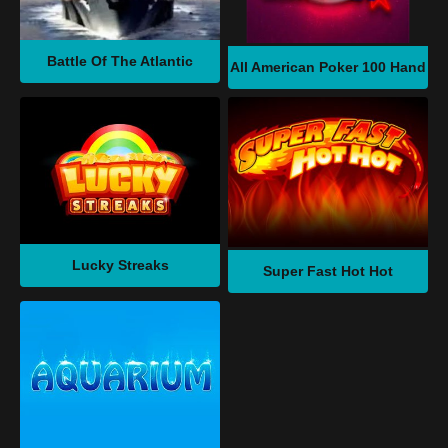
Battle Of The Atlantic
Lions Roar
Lucky Streaks
Super Fast Hot Hot