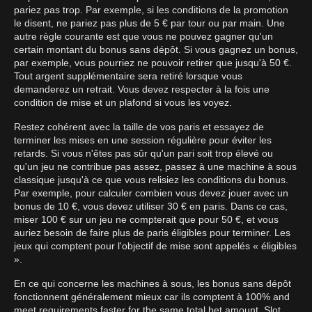
pariez pas trop. Par exemple, si les conditions de la promotion
le disent, ne pariez pas plus de 5 € par tour ou par main. Une
autre règle courante est que vous ne pouvez gagner qu'un
certain montant du bonus sans dépôt. Si vous gagnez un bonus,
par exemple, vous pourriez ne pouvoir retirer que jusqu'à 50 €.
Tout argent supplémentaire sera retiré lorsque vous
demanderez un retrait. Vous devez respecter à la fois une
condition de mise et un plafond si vous les voyez.
Restez cohérent avec la taille de vos paris et essayez de
terminer les mises en une session régulière pour éviter les
retards. Si vous n'êtes pas sûr qu'un pari soit trop élevé ou
qu'un jeu ne contribue pas assez, passez à une machine à sous
classique jusqu'à ce que vous relisiez les conditions du bonus.
Par exemple, pour calculer combien vous devez jouer avec un
bonus de 10 €, vous devez utiliser 30 € en paris. Dans ce cas,
miser 100 € sur un jeu ne compterait que pour 50 €, et vous
auriez besoin de faire plus de paris éligibles pour terminer. Les
jeux qui comptent pour l'objectif de mise sont appelés « éligibles
».
En ce qui concerne les machines à sous, les bonus sans dépôt
fonctionnent généralement mieux car ils comptent à 100% and
meet requirements faster for the same total bet amount. Slot