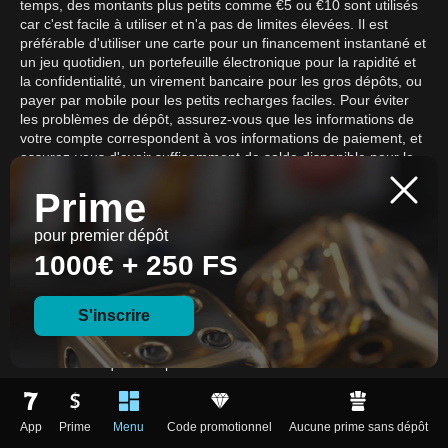
temps, des montants plus petits comme €5 ou €10 sont utilisés
car c'est facile à utiliser et n'a pas de limites élevées. Il est
préférable d'utiliser une carte pour un financement instantané et
un jeu quotidien, un portefeuille électronique pour la rapidité et
la confidentialité, un virement bancaire pour les gros dépôts, ou
payer par mobile pour les petits recharges faciles. Pour éviter
les problèmes de dépôt, assurez-vous que les informations de
votre compte correspondent à vos informations de paiement, et
assurez-vous d'avoir suffisamment de solde disponible pour le
montant du dépôt (par exemple, €25). Assurez-vous également
Prime
que votre appareil ou navigateur est à jour pour que
l'authentification de la carte se déroule sans problème.
pour premier dépôt
Correspondance de nom : pour faciliter la vérification, utilisez
1000€ + 250 FS
des moyens de paiement liés à votre compte. Par exemple,
certains moyens fonctionnent mieux avec des dépôts de €10 ou
moins, tandis que d'autres fonctionnent mieux avec des dépôts
S'inscrire
de €100 ou plus. Pour des raisons de sécurité, si demandé,
effectuez toutes les étapes de confirmation nécessaires pour
vous assurer que le dépôt est effectué.
App
Prime
Menu
Code promotionnel
Aucune prime sans dépôt