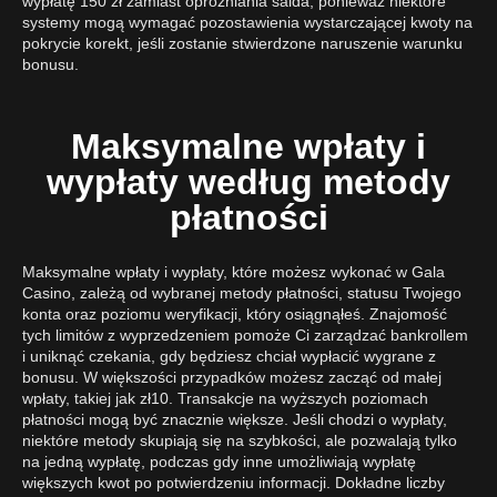
wypłatę 150 zł zamiast opróżniania salda, ponieważ niektóre
systemy mogą wymagać pozostawienia wystarczającej kwoty na
pokrycie korekt, jeśli zostanie stwierdzone naruszenie warunku
bonusu.
Maksymalne wpłaty i
wypłaty według metody
płatności
Maksymalne wpłaty i wypłaty, które możesz wykonać w Gala
Casino, zależą od wybranej metody płatności, statusu Twojego
konta oraz poziomu weryfikacji, który osiągnąłeś. Znajomość
tych limitów z wyprzedzeniem pomoże Ci zarządzać bankrollem
i uniknąć czekania, gdy będziesz chciał wypłacić wygrane z
bonusu. W większości przypadków możesz zacząć od małej
wpłaty, takiej jak zł10. Transakcje na wyższych poziomach
płatności mogą być znacznie większe. Jeśli chodzi o wypłaty,
niektóre metody skupiają się na szybkości, ale pozwalają tylko
na jedną wypłatę, podczas gdy inne umożliwiają wypłatę
większych kwot po potwierdzeniu informacji. Dokładne liczby