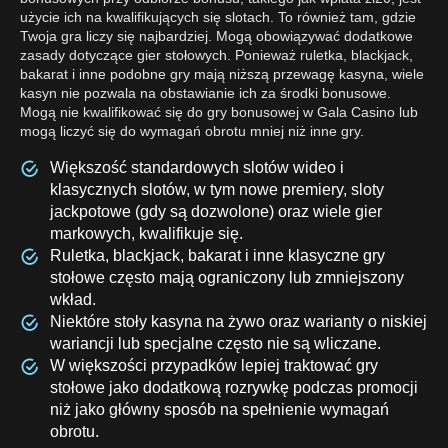
użycie ich na kwalifikujących się slotach. To również tam, gdzie
Twoja gra liczy się najbardziej. Mogą obowiązywać dodatkowe
zasady dotyczące gier stołowych. Ponieważ ruletka, blackjack,
bakarat i inne podobne gry mają niższą przewagę kasyna, wiele
kasyn nie pozwala na obstawianie ich za środki bonusowe.
Mogą nie kwalifikować się do gry bonusowej w Gala Casino lub
mogą liczyć się do wymagań obrotu mniej niż inne gry.
Większość standardowych slotów wideo i
klasycznych slotów, w tym nowe premiery, sloty
jackpotowe (gdy są dozwolone) oraz wiele gier
markowych, kwalifikuje się.
Ruletka, blackjack, bakarat i inne klasyczne gry
stołowe często mają ograniczony lub zmniejszony
wkład.
Niektóre stoły kasyna na żywo oraz warianty o niskiej
wariancji lub specjalne często nie są wliczane.
W większości przypadków lepiej traktować gry
stołowe jako dodatkową rozrywkę podczas promocji
niż jako główny sposób na spełnienie wymagań
obrotu.