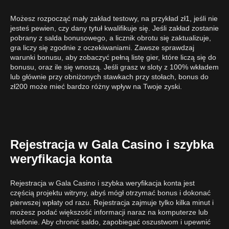
Możesz rozpocząć mały zakład testowy, na przykład zł1, jeśli nie
jesteś pewien, czy dany tytuł kwalifikuje się. Jeśli zakład zostanie
pobrany z salda bonusowego, a licznik obrotu się zaktualizuje,
gra liczy się zgodnie z oczekiwaniami. Zawsze sprawdzaj
warunki bonusu, aby zobaczyć pełną listę gier, które liczą się do
bonusu, oraz ile się wnoszą. Jeśli grasz w sloty z 100% wkładem
lub głównie przy obniżonych stawkach przy stołach, bonus do
zł200 może mieć bardzo różny wpływ na Twoje zyski.
Rejestracja w Gala Casino i szybka
weryfikacja konta
Rejestracja w Gala Casino i szybka weryfikacja konta jest
częścią projektu witryny, abyś mógł otrzymać bonus i dokonać
pierwszej wpłaty od razu. Rejestracja zajmuje tylko kilka minut i
możesz podać większość informacji naraz na komputerze lub
telefonie. Aby chronić saldo, zapobiegać oszustwom i upewnić