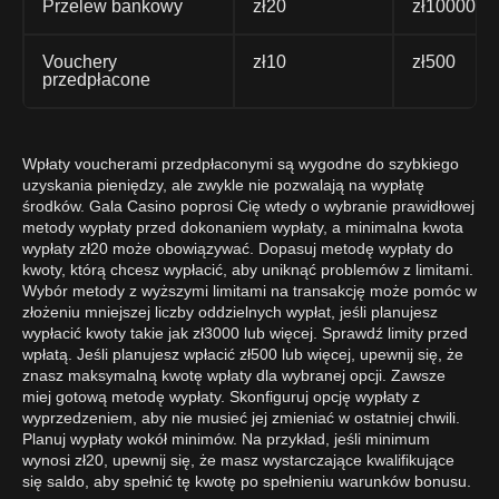
Przelew bankowy
zł20
zł10000
Vouchery
zł10
zł500
przedpłacone
Wpłaty voucherami przedpłaconymi są wygodne do szybkiego
uzyskania pieniędzy, ale zwykle nie pozwalają na wypłatę
środków. Gala Casino poprosi Cię wtedy o wybranie prawidłowej
metody wypłaty przed dokonaniem wypłaty, a minimalna kwota
wypłaty zł20 może obowiązywać. Dopasuj metodę wypłaty do
kwoty, którą chcesz wypłacić, aby uniknąć problemów z limitami.
Wybór metody z wyższymi limitami na transakcję może pomóc w
złożeniu mniejszej liczby oddzielnych wypłat, jeśli planujesz
wypłacić kwoty takie jak zł3000 lub więcej. Sprawdź limity przed
wpłatą. Jeśli planujesz wpłacić zł500 lub więcej, upewnij się, że
znasz maksymalną kwotę wpłaty dla wybranej opcji. Zawsze
miej gotową metodę wypłaty. Skonfiguruj opcję wypłaty z
wyprzedzeniem, aby nie musieć jej zmieniać w ostatniej chwili.
Planuj wypłaty wokół minimów. Na przykład, jeśli minimum
wynosi zł20, upewnij się, że masz wystarczające kwalifikujące
się saldo, aby spełnić tę kwotę po spełnieniu warunków bonusu.