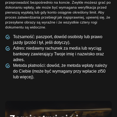
przeprowadzić bezpośrednio na koncie. Zwykle możesz grać po
dokonaniu wpłaty, ale może być wymagana weryfikacja przed
pierwszą wypłatą lub gdy konto osiągnie określony limit. Aby
proces zatwierdzania przebiegł jak najsprawniej, upewnij się, że
przesyłane obrazy są wyraźne i że wszystkie cztery rogi
dokumentu są widoczne.
Tożsamość: paszport, dowód osobisty lub prawo
jazdy (przód i tył, jeśli dotyczy).
Adres: niedawny rachunek za media lub wyciąg
bankowy zawierający Twoje imię i nazwisko oraz
adres.
Metoda płatności: dowód, że metoda wpłaty należy
do Ciebie (może być wymagany przy wpłacie zł50
lub więcej).