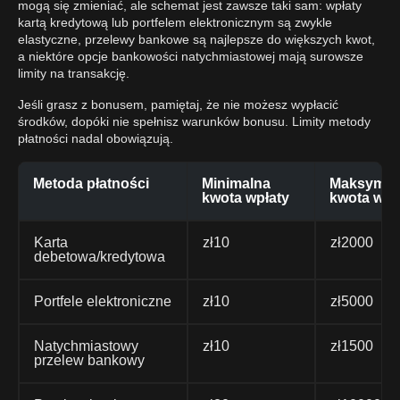
mogą się zmieniać, ale schemat jest zawsze taki sam: wpłaty
kartą kredytową lub portfelem elektronicznym są zwykle
elastyczne, przelewy bankowe są najlepsze do większych kwot,
a niektóre opcje bankowości natychmiastowej mają surowsze
limity na transakcję.
Jeśli grasz z bonusem, pamiętaj, że nie możesz wypłacić
środków, dopóki nie spełnisz warunków bonusu. Limity metody
płatności nadal obowiązują.
Metoda płatności
Minimalna
Maksymal
kwota wpłaty
kwota wpł
Karta
zł10
zł2000
debetowa/kredytowa
Portfele elektroniczne
zł10
zł5000
Natychmiastowy
zł10
zł1500
przelew bankowy