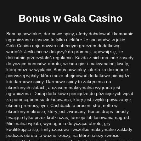
Bonus w Gala Casino
Bonusy powitalne, darmowe spiny, oferty doładowań i kampanie
ograniczone czasowo to tylko niektóre ze sposobów, w jakie
Gala Casino daje nowym i obecnym graczom dodatkową
wartość. Jeśli chcesz dołączyć do promocji, upewnij się, że
dokładnie przeczytałeś regulamin. Każda z nich ma inne zasady
dotyczące bonusów, obrotu, wkładu gier i maksymalnej kwoty,
którą możesz wypłacić. Bonus powitalny: oferta za dokonanie
pierwszej wpłaty, która może obejmować dodatkowe pieniądze
lub darmowe spiny. Darmowe spiny to zakręcenia na
określonych slotach, a czasem maksymalna wygrana jest
ograniczona. Dodaj dodatkowe pieniądze do późniejszych wpłat
za pomocą bonusu doładowania, który jest zwykle powiązany z
oknem promocyjnym. Cashback to procent strat netto w
określonym okresie, który jest zwracany. Bonus drops: boosty
trwające tylko przez krótki czas, turnieje lub losowania nagród.
Minimalna wpłata, wymagania dotyczące obrotu, gry
kwalifikujące się, limity czasowe i wszelkie maksymalne zakłady
podczas obrotu to ważne rzeczy, na które należy zwrócić