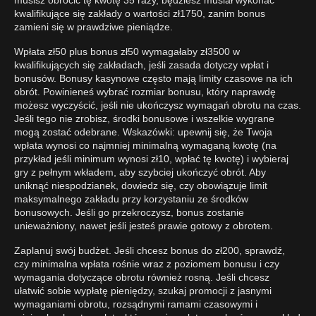
musisz obrócić tę kwotę 35 razy, będziesz musiał wykonać
kwalifikujące się zakłady o wartości zł1750, zanim bonus
zamieni się w prawdziwe pieniądze.
Wpłata zł50 plus bonus zł50 wymagałaby zł3500 w
kwalifikujących się zakładach, jeśli zasada dotyczy wpłat i
bonusów. Bonusy kasynowe często mają limity czasowe na ich
obrót. Powinieneś wybrać rozmiar bonusu, który naprawdę
możesz wyczyścić, jeśli nie ukończysz wymagań obrotu na czas.
Jeśli tego nie zrobisz, środki bonusowe i wszelkie wygrane
mogą zostać odebrane. Wskazówki: upewnij się, że Twoja
wpłata wynosi co najmniej minimalną wymaganą kwotę (na
przykład jeśli minimum wynosi zł10, wpłać tę kwotę) i wybieraj
gry z pełnym wkładem, aby szybciej ukończyć obrót. Aby
uniknąć niespodzianek, dowiedz się, czy obowiązuje limit
maksymalnego zakładu przy korzystaniu ze środków
bonusowych. Jeśli go przekroczysz, bonus zostanie
unieważniony, nawet jeśli jesteś prawie gotowy z obrotem.
Zaplanuj swój budżet. Jeśli chcesz bonus do zł200, sprawdź,
czy minimalna wpłata rośnie wraz z poziomem bonusu i czy
wymagania dotyczące obrotu również rosną. Jeśli chcesz
ułatwić sobie wypłatę pieniędzy, szukaj promocji z jasnymi
wymaganiami obrotu, rozsądnymi ramami czasowymi i