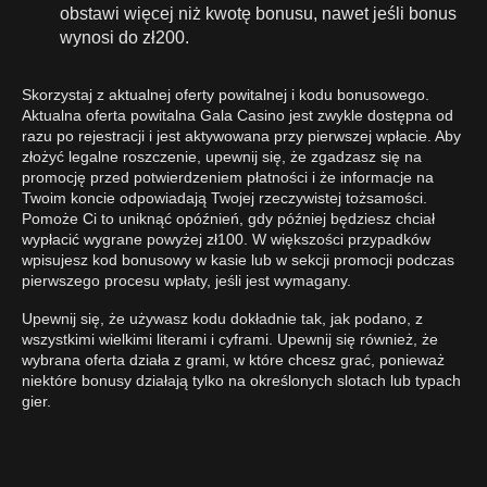
obstawi więcej niż kwotę bonusu, nawet jeśli bonus
wynosi do zł200.
Skorzystaj z aktualnej oferty powitalnej i kodu bonusowego.
Aktualna oferta powitalna Gala Casino jest zwykle dostępna od
razu po rejestracji i jest aktywowana przy pierwszej wpłacie. Aby
złożyć legalne roszczenie, upewnij się, że zgadzasz się na
promocję przed potwierdzeniem płatności i że informacje na
Twoim koncie odpowiadają Twojej rzeczywistej tożsamości.
Pomoże Ci to uniknąć opóźnień, gdy później będziesz chciał
wypłacić wygrane powyżej zł100. W większości przypadków
wpisujesz kod bonusowy w kasie lub w sekcji promocji podczas
pierwszego procesu wpłaty, jeśli jest wymagany.
Upewnij się, że używasz kodu dokładnie tak, jak podano, z
wszystkimi wielkimi literami i cyframi. Upewnij się również, że
wybrana oferta działa z grami, w które chcesz grać, ponieważ
niektóre bonusy działają tylko na określonych slotach lub typach
gier.