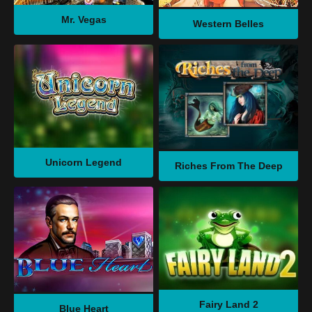
Mr. Vegas
Western Belles
Unicorn Legend
Riches From The Deep
Fairy Land 2
Blue Heart