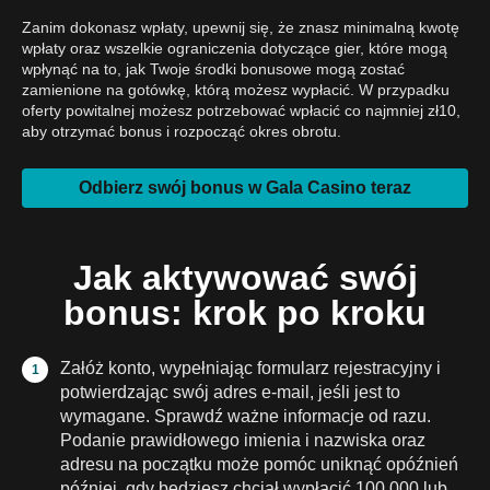
Zanim dokonasz wpłaty, upewnij się, że znasz minimalną kwotę
wpłaty oraz wszelkie ograniczenia dotyczące gier, które mogą
wpłynąć na to, jak Twoje środki bonusowe mogą zostać
zamienione na gotówkę, którą możesz wypłacić. W przypadku
oferty powitalnej możesz potrzebować wpłacić co najmniej zł10,
aby otrzymać bonus i rozpocząć okres obrotu.
Odbierz swój bonus w Gala Casino teraz
Jak aktywować swój
bonus: krok po kroku
Załóż konto, wypełniając formularz rejestracyjny i
potwierdzając swój adres e-mail, jeśli jest to
wymagane. Sprawdź ważne informacje od razu.
Podanie prawidłowego imienia i nazwiska oraz
adresu na początku może pomóc uniknąć opóźnień
później, gdy będziesz chciał wypłacić 100 000 lub