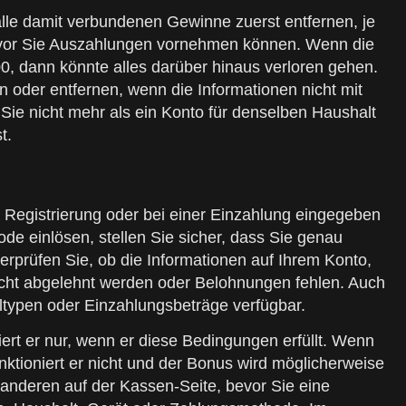
lle damit verbundenen Gewinne zuerst entfernen, je
vor Sie Auszahlungen vornehmen können. Wenn die
, dann könnte alles darüber hinaus verloren gehen.
oder entfernen, wenn die Informationen nicht mit
ie nicht mehr als ein Konto für denselben Haushalt
t.
egistrierung oder bei einer Einzahlung eingegeben
de einlösen, stellen Sie sicher, dass Sie genau
erprüfen Sie, ob die Informationen auf Ihrem Konto,
nicht abgelehnt werden oder Belohnungen fehlen. Auch
ltypen oder Einzahlungsbeträge verfügbar.
iert er nur, wenn er diese Bedingungen erfüllt. Wenn
ktioniert er nicht und der Bonus wird möglicherweise
anderen auf der Kassen-Seite, bevor Sie eine