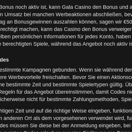
onus noch aktiv ist, kann Gala Casino den Bonus und a
n Umsatz bei manchen Werbeaktionen abschließen, be
ag an Bonusgewinnen auszahlen können, sagen wir €500
rechtigt machen, kann das Casino den Bonus verweigern 
en persönlichen Informationen für jedes Konto, haben S
 berechtigten Spiele, während das Angebot noch aktiv is
odes
bestimmte Kampagnen gebunden. Wenn sie während der R
re Werbevorteile freischalten. Bevor Sie einen Aktionsco
ine bestimmte Zeit und bestimmte Spielertypen gültig. Üb
den Regeln für das Angebot übereinstimmen, damit Codes 
icherweise nicht für bestimmte Zahlungsmethoden, Spie
igen Zeit und auf die richtige Weise eingeben, funktion
em anderen Ort als dem vorgesehenen verwendet wird, fun
des müssen Sie diese bei der Anmeldung eingeben, bei 