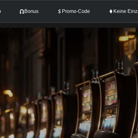
p
Bonus
Promo-Code
Keine Einz