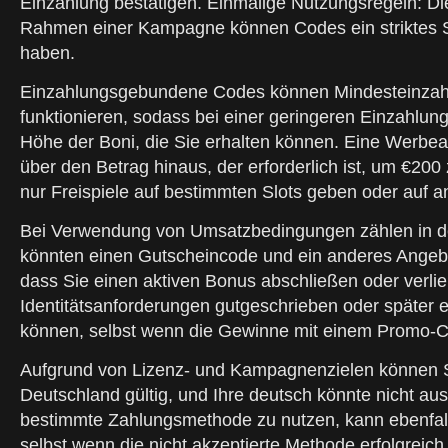
Einzahlung bestätigen. Einmalige Nutzungsregeln: D
Rahmen einer Kampagne können Codes ein striktes St
haben.
Einzahlungsgebundene Codes können Mindesteinzahlu
funktionieren, sodass bei einer geringeren Einzahlun
Höhe der Boni, die Sie erhalten können. Eine Werbea
über den Betrag hinaus, der erforderlich ist, um €20
nur Freispiele auf bestimmten Slots geben oder auf a
Bei Verwendung von Umsatzbedingungen zählen in der 
könnten einen Gutscheincode und ein anderes Angebot
dass Sie einen aktiven Bonus abschließen oder verl
Identitätsanforderungen gutgeschrieben oder später
können, selbst wenn die Gewinne mit einem Promo-Cod
Aufgrund von Lizenz- und Kampagnenzielen können St
Deutschland gültig, und Ihre deutsch könnte nicht au
bestimmte Zahlungsmethode zu nutzen, kann ebenfal
selbst wenn die nicht akzeptierte Methode erfolgreic