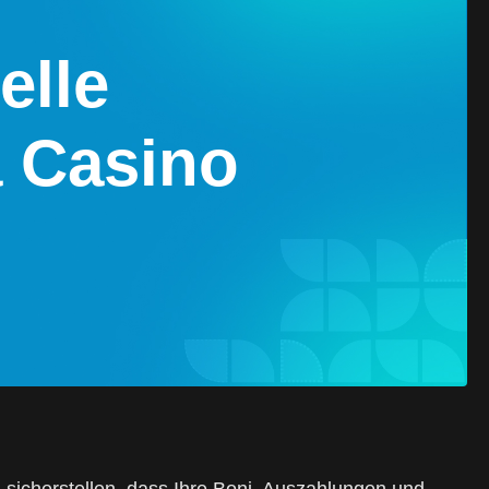
elle
 Casino