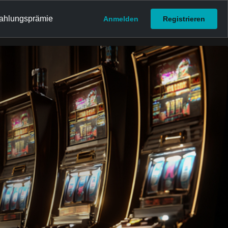
ahlungsprämie
Anmelden
Registrieren