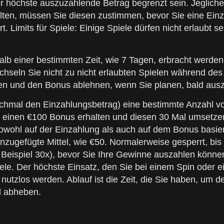
r höchste auszuzahlende Betrag begrenzt sein. Jegliches
lten, müssen Sie diesen zustimmen, bevor Sie eine Ein
t. Limits für Spiele: Einige Spiele dürfen nicht erlaub
rhalb einer bestimmten Zeit, wie 7 Tagen, erbracht wer
wechseln Sie nicht zu nicht erlaubten Spielen während d
elen und den Bonus ablehnen, wenn Sie planen, bald aus
hmal den Einzahlungsbetrag) eine bestimmte Anzahl v
e einen €100 Bonus erhalten und diesen 30 Mal umsetz
owohl auf der Einzahlung als auch auf dem Bonus basie
nzugefügte Mittel, wie €50. Normalerweise gesperrt, bis
 Beispiel 30x), bevor Sie Ihre Gewinne auszahlen könn
piele. Der höchste Einsatz, den Sie bei einem Spin ode
nutzlos werden. Ablauf ist die Zeit, die Sie haben, um 
el abheben.