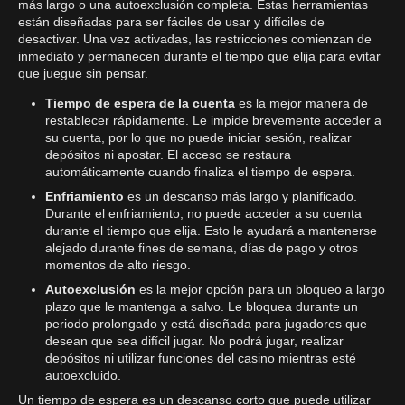
más largo o una autoexclusión completa. Estas herramientas
están diseñadas para ser fáciles de usar y difíciles de
desactivar. Una vez activadas, las restricciones comienzan de
inmediato y permanecen durante el tiempo que elija para evitar
que juegue sin pensar.
Tiempo de espera de la cuenta
es la mejor manera de
restablecer rápidamente. Le impide brevemente acceder a
su cuenta, por lo que no puede iniciar sesión, realizar
depósitos ni apostar. El acceso se restaura
automáticamente cuando finaliza el tiempo de espera.
Enfriamiento
es un descanso más largo y planificado.
Durante el enfriamiento, no puede acceder a su cuenta
durante el tiempo que elija. Esto le ayudará a mantenerse
alejado durante fines de semana, días de pago y otros
momentos de alto riesgo.
Autoexclusión
es la mejor opción para un bloqueo a largo
plazo que le mantenga a salvo. Le bloquea durante un
periodo prolongado y está diseñada para jugadores que
desean que sea difícil jugar. No podrá jugar, realizar
depósitos ni utilizar funciones del casino mientras esté
autoexcluido.
Un tiempo de espera es un descanso corto que puede utilizar