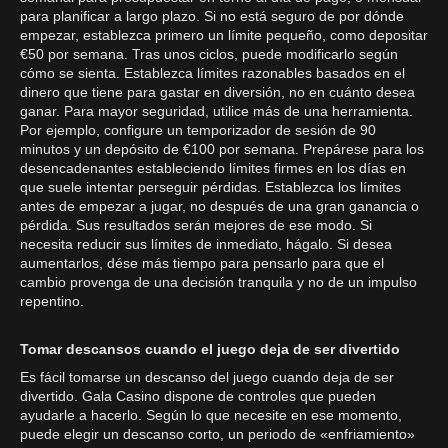
para planificar a largo plazo. Si no está seguro de por dónde
empezar, establezca primero un límite pequeño, como depositar
€50 por semana. Tras unos ciclos, puede modificarlo según
cómo se sienta. Establezca límites razonables basados en el
dinero que tiene para gastar en diversión, no en cuánto desea
ganar. Para mayor seguridad, utilice más de una herramienta.
Por ejemplo, configure un temporizador de sesión de 90
minutos y un depósito de €100 por semana. Prepárese para los
desencadenantes estableciendo límites firmes en los días en
que suele intentar perseguir pérdidas. Establezca los límites
antes de empezar a jugar, no después de una gran ganancia o
pérdida. Sus resultados serán mejores de ese modo. Si
necesita reducir sus límites de inmediato, hágalo. Si desea
aumentarlos, dése más tiempo para pensarlo para que el
cambio provenga de una decisión tranquila y no de un impulso
repentino.
Tomar descansos cuando el juego deja de ser divertido
Es fácil tomarse un descanso del juego cuando deja de ser
divertido. Gala Casino dispone de controles que pueden
ayudarle a hacerlo. Según lo que necesite en ese momento,
puede elegir un descanso corto, un periodo de «enfriamiento»