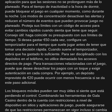
aplicación para que las sesiones no se prolonguen más de lo
planeado. Para el tiempo de inactividad o la hora de dormir,
puede bloquear el juego en cualquier momento, como durante
la noche. Los modos de concentración desactivan las alertas y
reducen el número de eventos que pueden provocar juego no
planeado. Proteja sus límites con un código de acceso para
evitar cambios rápidos cuando sienta que tiene que seguir.
Consejo útil: haga coincidir su presupuesto con sus límites de
tiempo. Si desea gastar €50 cada vez, configure un
temporizador para el tiempo que suele jugar antes de tener que
tomar una decisión rápida. Cuando suene el temporizador,
sabrá que ha gastado lo suficiente. Para ser disciplinado con los
depósitos en el teléfono, no utilice demasiado los accesos
directos de pago. Para transacciones relacionadas con el juego,
puede que desee desactivar los pagos con un toque y exigir
autenticación en cada compra. Por ejemplo, un depósito
imprevisto de €20 puede ocurrir con menos frecuencia si se da
este paso adicional.
Los bloqueos móviles pueden ser muy útiles si siente que está
perdiendo el control. Combinando las herramientas de Gala
Casino dentro de la cuenta con restricciones a nivel de
dispositivo en sitios y aplicaciones de juego, puede asegurarse
de que las restricciones permanezcan en vigor incluso si cambia