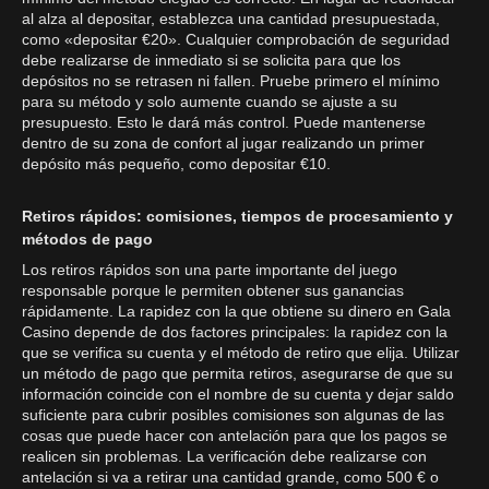
al alza al depositar, establezca una cantidad presupuestada,
como «depositar €20». Cualquier comprobación de seguridad
debe realizarse de inmediato si se solicita para que los
depósitos no se retrasen ni fallen. Pruebe primero el mínimo
para su método y solo aumente cuando se ajuste a su
presupuesto. Esto le dará más control. Puede mantenerse
dentro de su zona de confort al jugar realizando un primer
depósito más pequeño, como depositar €10.
Retiros rápidos: comisiones, tiempos de procesamiento y
métodos de pago
Los retiros rápidos son una parte importante del juego
responsable porque le permiten obtener sus ganancias
rápidamente. La rapidez con la que obtiene su dinero en Gala
Casino depende de dos factores principales: la rapidez con la
que se verifica su cuenta y el método de retiro que elija. Utilizar
un método de pago que permita retiros, asegurarse de que su
información coincide con el nombre de su cuenta y dejar saldo
suficiente para cubrir posibles comisiones son algunas de las
cosas que puede hacer con antelación para que los pagos se
realicen sin problemas. La verificación debe realizarse con
antelación si va a retirar una cantidad grande, como 500 € o