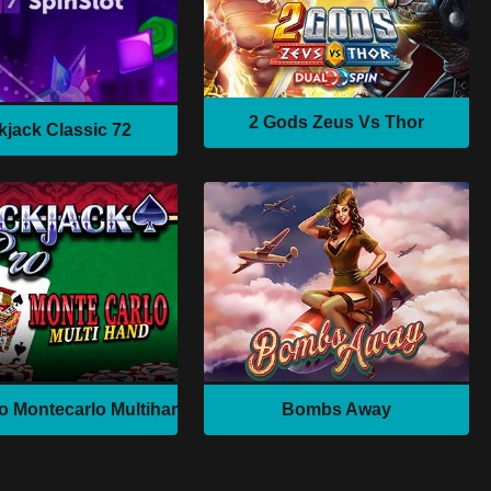
2 Gods Zeus Vs Thor
kjack Classic 72
o Montecarlo Multihand
Bombs Away