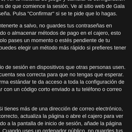
es de que comience la sesión. Ve al sitio web de Gala
aseña. Pulsa "Confirmar" si se te pide que lo hagas.
ntenerte a salvo, no guardes tus contraseñas en
aldo o almacenar métodos de pago en el cajero, esto
 solo pases un momento o estés pendiente de tu
puedes elegir un método más rápido si prefieres tener
cio de sesión en dispositivos que otras personas usen.
u cuenta sea correcta para que no tengas que esperar.
orma estándar te da acceso a toda la configuración de
ar con un código corto enviado a tu teléfono o correo
 tienes más de una dirección de correo electrónico,
rrecto, actualiza la página o abre el cajero para ver
o a la pantalla de inicio de sesión, añade la página
ue. Cuando uses un ordenador público, no guardes tus