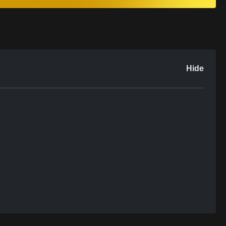
Hide
 Gala Casino