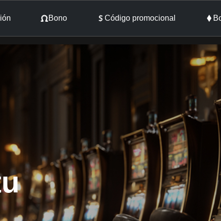
ión
Bono
Código promocional
Bo
tu