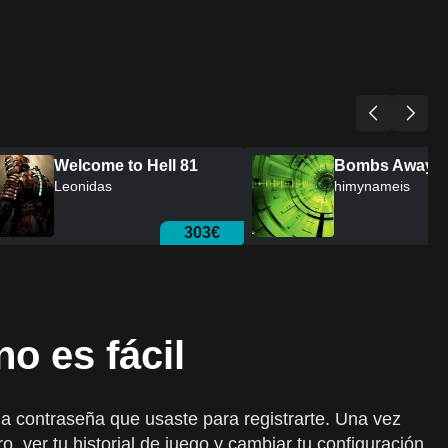
Welcome to Hell 81
Welcome to Hel
Scar
Leonidas
365€
o es fácil
y la contraseña que usaste para registrarte. Una vez
, ver tu historial de juego y cambiar tu configuración