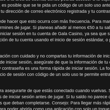
, es posible que se te pida un código de un solo uso ant
 tu dirección de correo electrónico registrada y tu contr
puede hacer que esto ocurra con más frecuencia. Para ma
rmines de jugar. Si planeas añadir al menos €50 a tu s
iniciar sesión en tu cuenta de Gala Casino, ya sea que
ión de tu cuenta usando el inicio de sesión estándar, o 
ormación con cuidado y no compartas tu información de ini
 de iniciar sesión, asegúrate de que la información de t
 contraseña es una forma rápida de iniciar sesión. La f
nicio de sesión con código de un solo uso te permite entr
ra asegurarte de que estás conectado cuando vuelvas. Si
e iniciar sesión antes de jugar. Si tu saldo no parece co
es que deban completarse. Consejo: Para llegar más rápid
o para poder abrirla como una aplicación con solo un toq