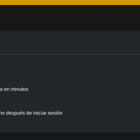
no en minutos
no después de iniciar sesión
iarias y las ofertas de recarga una vez que inicias sesión en