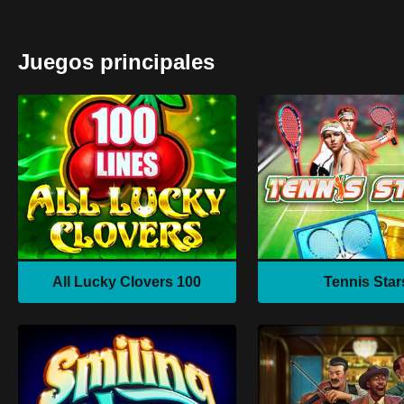
Cómo encontrar y usar las ofertas de hoy
Juegos principales
Opciones de depósito en Gala Casino
Límites de depósito y retirada
Retiradas en Gala Casino: cómo hacerlas, cuándo ocurr
Inicio de sesión en Gala Casino
Cómo iniciar sesión
All Lucky Clovers 100
Tennis Star