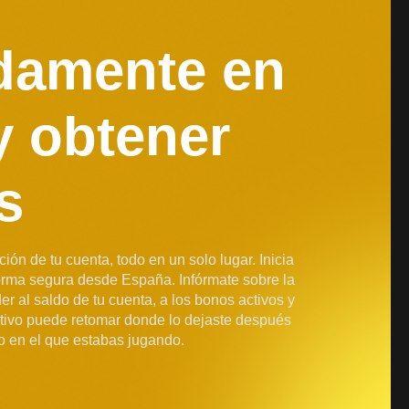
idamente en
y obtener
s
ón de tu cuenta, todo en un solo lugar. Inicia
 forma segura desde España. Infórmate sobre la
er al saldo de tu cuenta, a los bonos activos y
ositivo puede retomar donde lo dejaste después
go en el que estabas jugando.