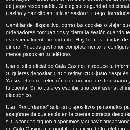
de juego responsable. Si elegiste seguridad adicional
Casino y haz clic en "Iniciar sesión". Luego, introduce
Cambiar de dispositivo, borrar las cookies o viajar 
ordenadores compartidos y cierra la sesión cuando te
es especialmente importante. Hay formas rápidas de 
dinero. Puedes gestionar completamente la configurac
menos pasos en tu teléfono.
Usa el sitio oficial de Gala Casino, introduce tu inf
Si quieres depositar €20 o retirar €100 justo después
Ya sea el correo electrónico o un nombre de usuario y
tu cuenta. Si no quieres escribir una contraseña, el i
electrónico.
Usa "Recordarme" solo en dispositivos personales pa
asegúrate de que estás en la cuenta correcta después d
si tus fondos siguen disponibles y si hay transaccion
de Gala Casino a la pantalla de inicio de tu teléfon