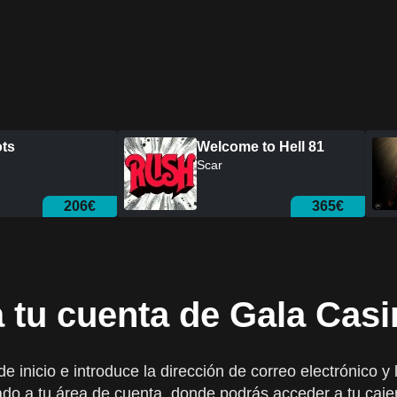
s
Beat Bots
Billi
108€
206€
 tu cuenta de Gala Casin
 de inicio e introduce la dirección de correo electrónico 
do a tu área de cuenta, donde podrás acceder a tu cajero