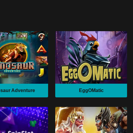
saur Adventure
EggOMatic